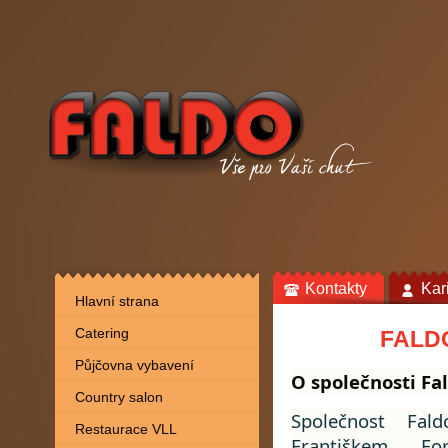
Kontakty
Kar
Hlavní strana
Catering
FALDO
Půjčovna vybavení
O společnosti Fa
Country salon
Společnost Fal
Restaurace VLL
Františkem F