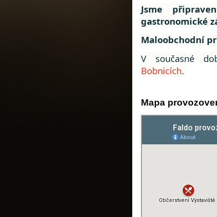
Jsme připraven
gastronomické zá
Maloobchodní pr
V současné do
Bobnicích
.
Mapa provozove