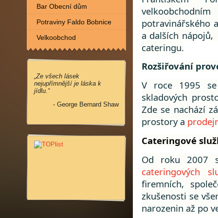
Bar Obecní dům
velkoobchodní
potravinářského a
Potraviny Faldo Bobnice
a dalších nápojů,
Velkoobchod
cateringu.
Rozšiřování prov
„Ze všech lásek
V roce 1995 se 
nejupřímnější je láska k
jídlu.“
skladových prost
- George Bernard Shaw
Zde se nachází zá
prostory a
prodej
Cateri
ngové služ
Od roku 2007 se
cateringových sl
firemních, spole
zkušenosti se vše
narozenin až po v